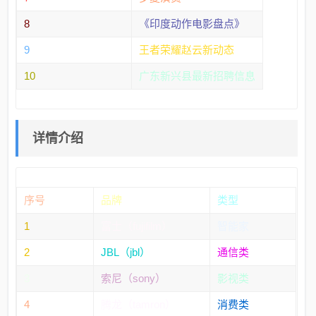
8
《印度动作电影盘点》
9
王者荣耀赵云新动态
10
广东新兴县最新招聘信息
详情介绍
序号
品牌
类型
1
富士（fujifilm）
智能家
2
JBL（jbl）
通信类
3
索尼（sony）
影视类
4
腾龙（tamron）
消费类