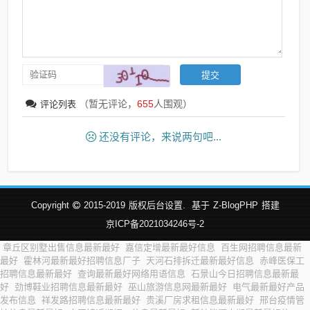
（暂无评论，
655
人围观）
评论列表
还没有评论，来说两句吧...
Copyright
2015-2019
版权后台设置.
基于
Z-BlogPHP
搭建
京ICP备2021034246号-2
章丘区别墅出售信息最新最好
嘉信定增最新最好信息
百生网招聘信息最新
最好
霍林河最新最好招聘信息厂子
天河石排拆迁最新最好信息
赤峰医保工
招聘信息最新最好
查询最新最好网络用语信息
石景山今日招聘信息最新最
好
劲博鞋业招聘信息最新最好
巫山旅游信息网最新最好
电气最新最好产品
发布信息
祥发路招聘信息最新最好
贵溪厂房求租信息最新最好
邢台疫情管