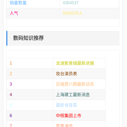
销量数量
4364537
人气
5840578人
数码知识推荐
1
龙湖紫晋城最新进展
2
妆台演员表
3
百瑞景六期最新动态
4
上海建工最新消息
5
最新食堂菜
6
中核集团上市
7
罗夏演员