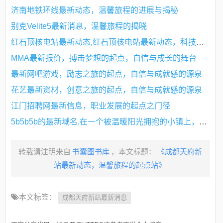
济南地铁环线最新动态，温馨旅程的进展与揭秘
别克Velite5最新消息，温馨旅程的揭晓
红石顶核电站最新动态,红石顶核电站最新动态，科技引领未来，红石顶核电站为您带来全新体验
MMA最新报价，搏击梦想的起点，自信与成长的舞台
最新网吧游戏，励志之旅的起点，自信与成就感的源泉
花艺最新资材，创意之旅的起点，自信与成就感的源泉
江门招聘网最新信息，职业发展的起点之门径
5b5b5b的最新域名,在一个被温暖阳光拥抱的小镇上，住着一个名叫林浅的女孩，她有着一头自然卷的短发，笑起来眼睛弯成了月牙，总是散发着一种让人忍不住想靠近的魔力。林浅是个不折不扣的数字迷，尤其是对那些看似随机却藏着无限可能的数字组合情有独钟。而5b5b5b这个域名，对她来说，不仅仅是一串字符，它是连接过去与未来的桥梁，更是她与朋友们之间无数欢笑与回忆的起点。
转载请注明来自
书囊图书库
，本文标题：
《成都天府新
站最新动态，温馨旅程的起点站》
本文标签：
成都天府新站最新消息